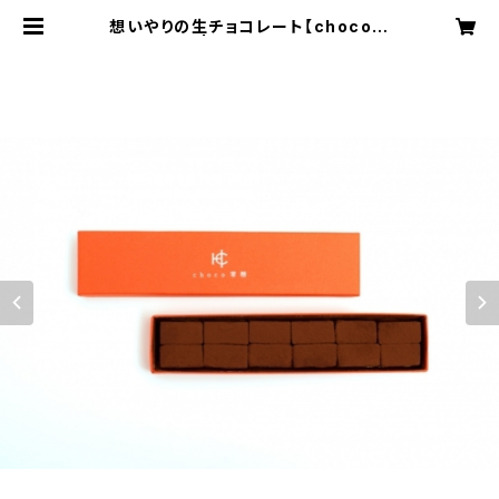
想いやりの生チョコレート【choco零
糖】12粒入 | AZABU GOZEN-YA