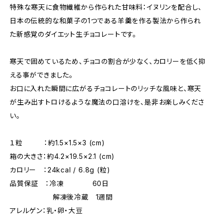
特殊な寒天に食物繊維から作られた甘味料：イヌリンを配合し、
日本の伝統的な和菓子の1つである羊羹を作る製法から作られ
た新感覚のダイエット生チョコレートです。
寒天で固めているため、チョコの割合が少なく、カロリーを低く抑
える事ができました。
お口に入れた瞬間に広がるチョコレートのリッチな風味と、寒天
が生み出すトロけるような魔法の口溶けを、是非お楽しみくださ
い。
１粒 ：約1.5×1.5×3 (cm)
箱の大きさ：約4.2×19.5×2.1 (cm)
カロリー ：24kcal / 6.8g (粒)
品質保証 ：冷凍 60日
解凍後冷蔵 1週間
アレルゲン：乳・卵・大豆