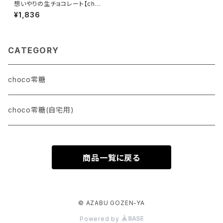
想いやりの生チョコレート【cho
co零糖】12粒入
¥1,836
CATEGORY
choco零糖
choco零糖(自宅用)
商品一覧に戻る
© AZABU GOZEN-YA
Powered by